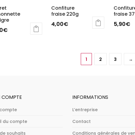
ret
Confiture
Confitur
nonnette
fraise 220g
fraise 3
igre
4,00
€
5,90
€
00
€
1
2
3
→
 COMPTE
INFORMATIONS
 compte
L’entreprise
il du compte
Contact
 de souhaits
Conditions générales de ve