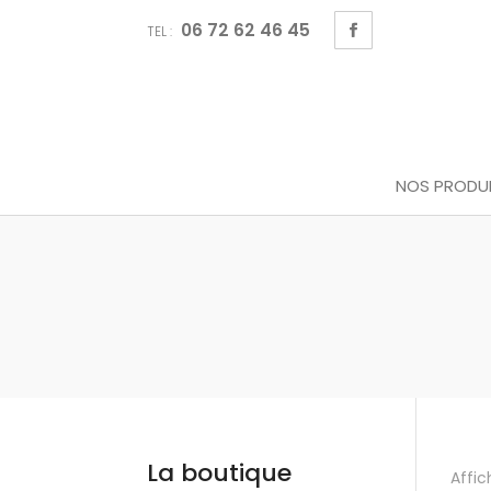
Recherche
Panneau de gestion des cookies
de
06 72 62 46 45
produits
TEL :
NOS PRODU
La boutique
Affic