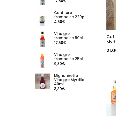
17,50
€
Confiture
framboise 220g
4,50
€
Vinaigre
Coff
framboise 50cl
Myrti
17,50
€
21,
Vinaigre
framboise 25cl
9,80
€
Mignonnette
Vinaigre Myrtille
40ml
3,80
€