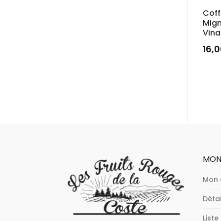
Coff
Mig
Vina
16,
MON
Mon
Déta
Liste