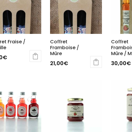
ret Fraise /
Coffret
Coffret
lle
Framboise /
Framboi
Mûre
Mûre / My
00
€
21,00
€
30,00
€