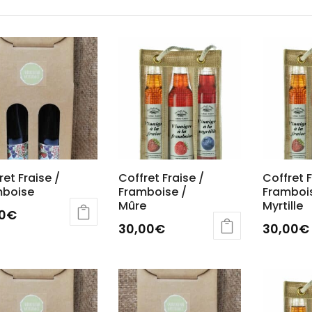
ret Fraise /
Coffret Fraise /
Coffret F
mboise
Framboise /
Framboi
Mûre
Myrtille
00
€
30,00
€
30,00
€