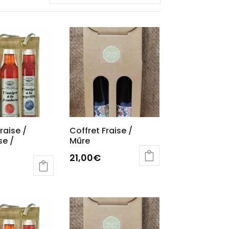
raise /
Coffret Fraise /
se /
Mûre
21,00
€