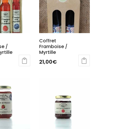
Coffret
se /
Framboise /
rtille
Myrtille
21,00
€