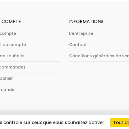
 COMPTE
INFORMATIONS
 compte
L’entreprise
il du compte
Contact
 de souhaits
Conditions générales de ve
 commandes
panier
mander
2 -
Plan du site
Tout a
le contrôle sur ceux que vous souhaitez activer