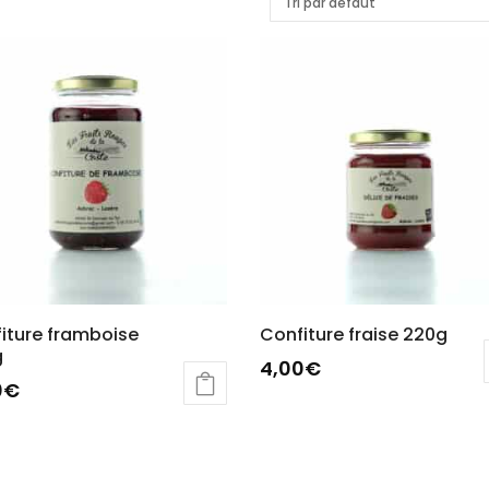
iture framboise
Confiture fraise 220g
g
4,00
€
0
€