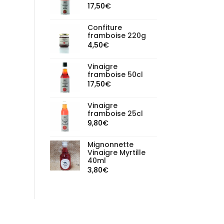
17,50
€
Confiture
framboise 220g
4,50
€
Vinaigre
framboise 50cl
17,50
€
Vinaigre
framboise 25cl
9,80
€
Mignonnette
Vinaigre Myrtille
40ml
3,80
€