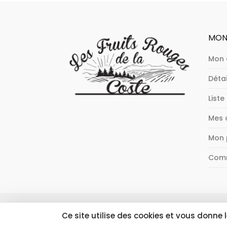
MON
Mon
Déta
Liste
Mes
Mon 
Com
Site réalisé par
CERFRANCE Lozère
| © 202
Ce site utilise des cookies et vous donne 