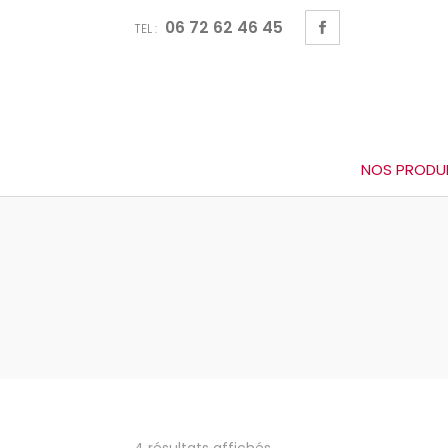
Recherche
Panneau de gestion des cookies
de
06 72 62 46 45
produits
TEL :
NOS PRODU
4 résultats affichés