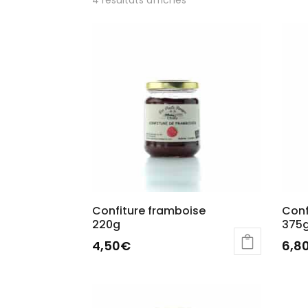
Confiture framboise
Conf
220g
375
4,50
€
6,8