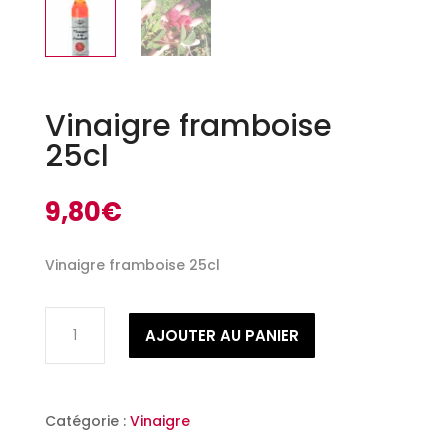
Vinaigre framboise
25cl
9,80
€
Vinaigre framboise 25cl
quantité
AJOUTER AU PANIER
de
Vinaigre
framboise
25cl
Catégorie :
Vinaigre