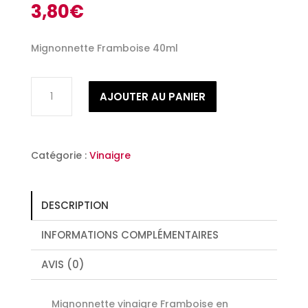
3,80
€
Mignonnette Framboise 40ml
quantité
AJOUTER AU PANIER
de
Mignonnette
Framboise
40ml
Catégorie :
Vinaigre
DESCRIPTION
INFORMATIONS COMPLÉMENTAIRES
AVIS (0)
Mignonnette vinaigre Framboise en