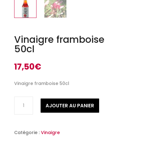
Vinaigre framboise
50cl
17,50
€
Vinaigre framboise 50cl
quantité
AJOUTER AU PANIER
de
Vinaigre
framboise
50cl
Catégorie :
Vinaigre